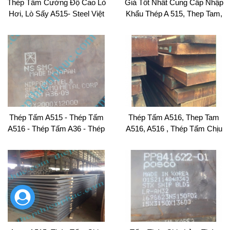
Thép Tấm Cường Độ Cao Lò
Giá Tốt Nhất Cung Cấp Nhập
Hơi, Lò Sấy A515- Steel Việt
Khẩu Thép A 515, Thep Tam,
Nam
Tam Thep Cường Độ Cao A
515, A 516 ,sm 590
Thép Tấm A515 - Thép Tấm
Thép Tấm A516, Thep Tam
A516 - Thép Tấm A36 - Thép
A516, A516 , Thép Tấm Chịu
Q235
Nhiệt Lạnh