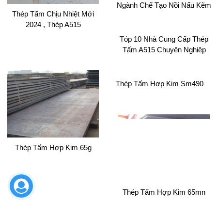
Ngành Chế Tạo Nồi Nấu Kẽm
Thép Tấm Chịu Nhiệt Mới
, Lò Nhúng
2024 , Thép A515
Tóp 10 Nhà Cung Cấp Thép
Tấm A515 Chuyên Nghiệp
2020
Thép Tấm Hợp Kim Sm490
giá thép chịu nhiệt a515 thị trường mới nhất 07/2025
(29/07/2025)
Thép Tấm Hợp Kim 65g
Thép nội địa bức phá mạnh 2025
(03/02/2025)
thép tấm trong thị trường tình hình giảm sút thép thị trường ảm đạm
2024
Thép Tấm Hợp Kim 65mn
(13/04/2024)
giá thép lập kỷ lục trong thòi gian ngắn 2022