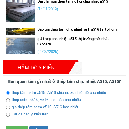
(14/11/2019)
Báo giá thép tấm chịu nhiệt lạnh a516 tại tp hcm
(14/11/2019)
giá thép chịu nhiệt a515 thị trường mới nhất
07/2025
(29/07/2025)
Mua thép tấm cường độ cao a387 tại tp hcm
(14/11/2019)
Thép nội địa bức phá mạnh 2025
THĂM DÒ Ý KIẾN
(03/02/2025)
Bạn quan tâm gì nhất ở thép tấm chịu nhiệt A515, A516?
Bảng giá thép tấm cường độ cao a572,sm490,q345
những tháng đầu năm
thép tấm trong thị trường tình hình giảm sút thép thị
thép tấm astm a515, A516 chịu được nhiệt độ bao nhiêu
(14/11/2019)
trường ảm đạm 2024
thép astm a515, A516 chịu hàn bao nhiêu
(13/04/2024)
giá thép tấm astm a515, A516 bao nhiêu
Gía thép tấm, cán nguội thép hình , thây đổi mạnh
Tất cả các ý kiến trên
năm 2020 khủng hoảng do dịch covit 19
giá thép lập kỷ lục trong thòi gian ngắn 2022
(31/10/2019)
(28/04/2021)