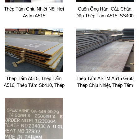
Thép Tấm Chịu Nhiệt Nồi Hơi
Cuốn Ống Hàn, Cắt, Chấn,
Astm A515
Dập Thép Tấm A515, SS400,
Q345B,tấm Thép Chịu Nhiệt ,
Thép Tấm A515
giá thép chịu nhiệt a515 thị trường mới nhất
07/2025
Thép Tấm A515, Thép Tấm
Thép Tấm ASTM A515 Gr60,
(29/07/2025)
A516, Thép Tấm Sb410, Thép
Thép Chịu Nhiệt, Thép Tấm
Tấm Chịu Nhiệt
A515 8ly, 10ly, 12ly, 14ly, 16ly,
Thép nội địa bức phá mạnh 2025
18ly, 20ly
(03/02/2025)
thép tấm trong thị trường tình hình giảm sút thép thị
trường ảm đạm 2024