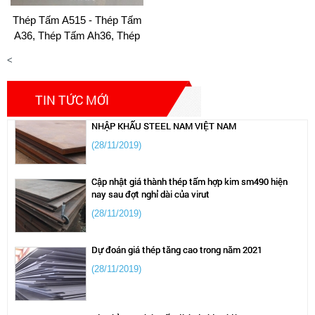
(13/04/2024)
Thép Tấm A515 - Thép Tấm
A36, Thép Tấm Ah36, Thép
giá thép lập kỷ lục trong thòi gian ngắn 2022
Tấm Eh36
(28/04/2021)
<
TIN TỨC MỚI
Thép tấm hợp kim 65g – CÔNG TY TNHH XUẤT
NHẬP KHẨU STEEL NAM VIỆT NAM
(28/11/2019)
Cập nhật giá thành thép tấm hợp kim sm490 hiện
nay sau đợt nghỉ dài của virut
(28/11/2019)
Dự đoán giá thép tăng cao trong năm 2021
(28/11/2019)
Địa chỉ mua thép tấm lò hơi chịu nhiệt a515