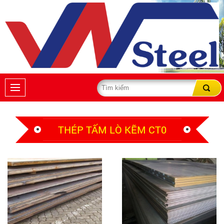
THÉP TẤM LÒ KẼM CT0