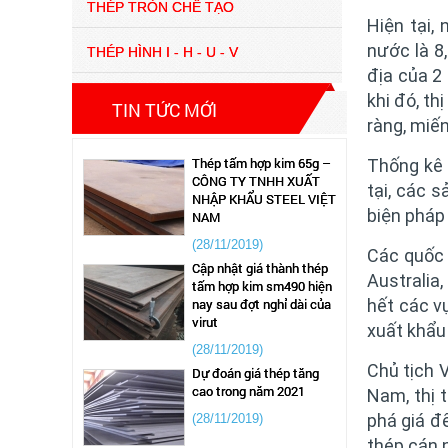
THÉP TRÒN CHẾ TẠO
(13/04/2024)
Hiện tại,
nước là 8
THÉP HÌNH I - H - U - V
giá thép lập kỷ lục trong
thòi gian ngắn 2022
địa của 2
khi đó, t
(28/04/2021)
TIN TỨC MỚI
ràng, miế
Thép tấm hợp kim 65g –
Thống kê 
CÔNG TY TNHH XUẤT
NHẬP KHẨU STEEL VIỆT
tại, các 
NAM
biện pháp 
(28/11/2019)
Các quốc 
Cập nhật giá thành thép
tấm hợp kim sm490 hiện
Australia,
nay sau đợt nghỉ dài của
hết các v
virut
xuất khẩu
(28/11/2019)
Dự đoán giá thép tăng
Chủ tịch 
cao trong năm 2021
Nam, thị 
(28/11/2019)
phá giá đ
thép cán 