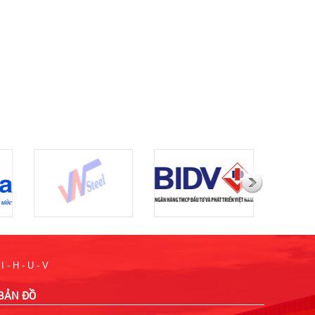
I - H - U - V
BẢN ĐỒ