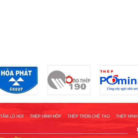
TẤM LÒ HƠI
THÉP HÌNH HỘP
THÉP TRÒN CHẾ TẠO
THÉP HÌNH 