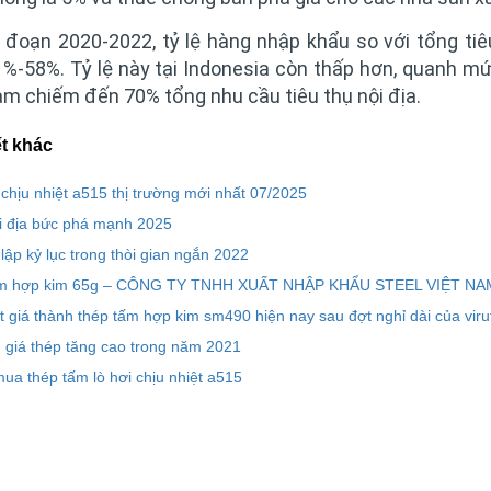
i đoạn 2020-2022, tỷ lệ hàng nhập khẩu so với tổng tiê
%-58%. Tỷ lệ này tại Indonesia còn thấp hơn, quanh mứ
Nam chiếm đến 70% tổng nhu cầu tiêu thụ nội địa.
ết khác
 chịu nhiệt a515 thị trường mới nhất 07/2025
i địa bức phá mạnh 2025
 lập kỷ lục trong thòi gian ngắn 2022
ấm hợp kim 65g – CÔNG TY TNHH XUẤT NHẬP KHẨU STEEL VIỆT NA
 giá thành thép tấm hợp kim sm490 hiện nay sau đợt nghỉ dài của viru
 giá thép tăng cao trong năm 2021
mua thép tấm lò hơi chịu nhiệt a515