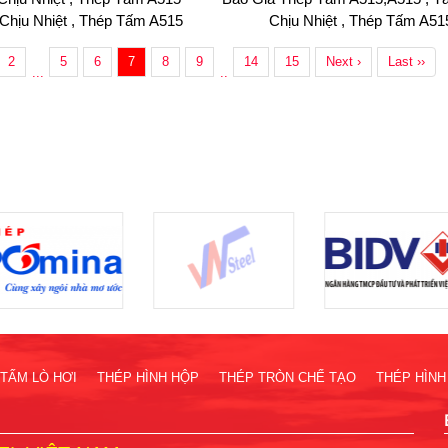
Chịu Nhiệt , Thép Tấm A515
Chịu Nhiệt , Thép Tấm A51
2
5
6
7
8
9
14
15
Next ›
Last ››
...
..
TẤM LÒ HƠI
THÉP HÌNH HỘP
THÉP TRÒN CHẾ TẠO
THÉP HÌNH 