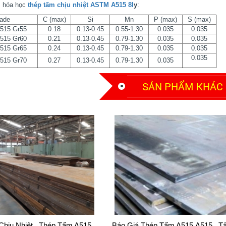
 hóa học
thép tấm chịu nhiệt ASTM A515 8l
y
:
ade
C (max)
Si
Mn
P (max)
S (max)
515 Gr55
0.18
0.13-0.45
0.55-1.30
0.035
0.035
515 Gr60
0.21
0.13-0.45
0.79-1.30
0.035
0.035
515 Gr65
0.24
0.13-0.45
0.79-1.30
0.035
0.035
0.035
515 Gr70
0.27
0.13-0.45
0.79-1.30
0.035
SẢN PHẨM KHÁC
Chịu Nhiệt , Thép Tấm A515
Báo Giá Thép Tấm A515,a515 , T