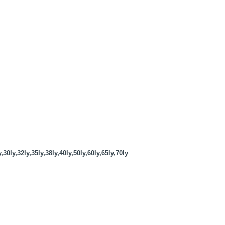
ly,30ly,32ly,35ly,38ly,40ly,50ly,60ly,65ly,70ly