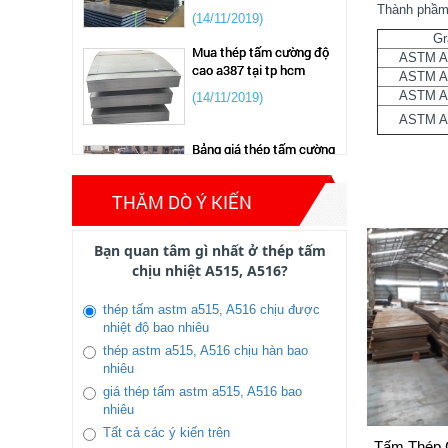
(14/11/2019)
Thành phầm
Mua thép tấm cường độ
Gr
cao a387 tại tp hcm
ASTM A
ASTM A
(14/11/2019)
ASTM A
ASTM A
Bảng giá thép tấm cường
độ cao a572,sm490,q345
những tháng đầu năm
(14/11/2019)
THĂM DÒ Ý KIẾN
Gía thép tấm, cán nguội
thép hình , thây đổi mạnh
Bạn quan tâm gì nhất ở thép tấm
năm 2020 khủng hoảng
chịu nhiệt A515, A516?
do dịch covit 19
thép tấm astm a515, A516 chịu được
(31/10/2019)
nhiệt độ bao nhiêu
Tiêu chuẩn thép không gỉ
mới nhất 2022
thép astm a515, A516 chịu hàn bao
nhiêu
(14/11/2019)
giá thép tấm astm a515, A516 bao
nhiêu
giá thép chịu nhiệt a515
Tất cả các ý kiến trên
Tấm Thép 