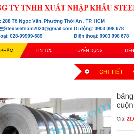
ỉ: 288 Tô Ngọc Vân, Phường Thới An , TP. HCM
 Steelvietnam2020@gmail.com
Di động: 0903 098 678
hoại: 028-99999-689
Điện thoại: 0903 098 678
 PHẨM
TIN TỨC
TUYỂN DỤNG
LIÊ
CHI TIẾT
bảng 
cuộn
Giá:
21