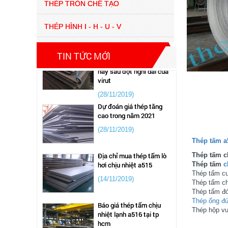
THÉP TRÒN CHẾ TẠO
NHẬP KHẨU STEEL VIỆT
NAM
THÉP HÌNH I - H - U - V
(28/11/2019)
Cập nhật giá thành thép
tấm hợp kim sm490 hiện
TIN TỨC MỚI
nay sau đợt nghỉ dài của
virut
(28/11/2019)
Dự đoán giá thép tăng
cao trong năm 2021
(28/11/2019)
Thép tấm 
Địa chỉ mua thép tấm lò
Thép tấm c
hơi chịu nhiệt a515
Thép tấm
c
(14/11/2019)
Thép tấm c
Thép tấm c
Thép tấm đ
Báo giá thép tấm chịu
Thép ống đ
nhiệt lạnh a516 tại tp
Thép hộp vu
hcm