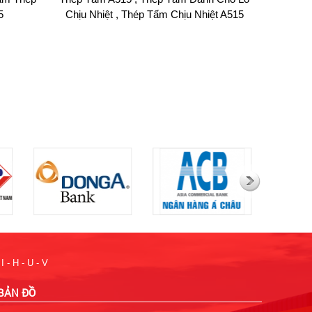
5
Chịu Nhiệt , Thép Tấm Chịu Nhiệt A515
I - H - U - V
BẢN ĐỒ