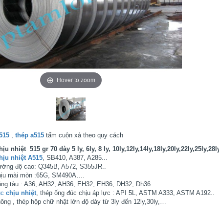
Hover to zoom
a515
,
thép a515
tấm cuộn xả theo quy cách
hịu nhiệt 515 gr 70 dày 5 ly, 6ly, 8 ly, 10ly,12ly,14ly,18ly,20ly,22ly,25ly,28
hịu nhiệt A515
, SB410, A387, A285...
ường độ cao: Q345B, A572, S355JR..
hịu mài mòn :65G, SM490A….
óng tàu : A36, AH32, AH36, EH32, EH36, DH32, Dh36…
úc
chịu nhiệt
, thép ống đúc chịu áp lực : API 5L, ASTM A333, ASTM A192..
ông , thép hộp chữ nhật lớn độ dày từ 3ly đến 12ly,30ly,…