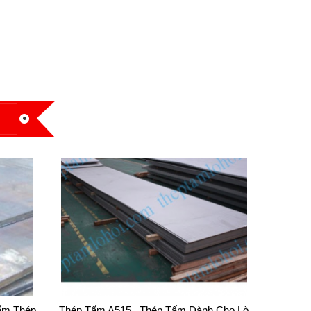
ấm Thép
Thép Tấm A515 , Thép Tấm Dành Cho Lò