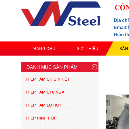
giá thép chịu nhiệt a515
thị trường mới nhất
Địa ch
07/2025
Email:
(29/07/2025)
Điện t
Thép nội địa bức phá
mạnh 2025
TRANG CHỦ
GIỚI THIỆU
SẢN
(03/02/2025)
DANH MỤC SẢN PHẨM
thép tấm trong thị trường
tình hình giảm sút thép
thị trường ảm đạm 2024
THÉP TẤM CHỊU NHIỆT
(13/04/2024)
THÉP TẤM CT0 NGA
giá thép lập kỷ lục trong
thòi gian ngắn 2022
THÉP TẤM LÒ HƠI
(28/04/2021)
THÉP HÌNH HỘP
Thép tấm hợp kim 65g –
CÔNG TY TNHH XUẤT