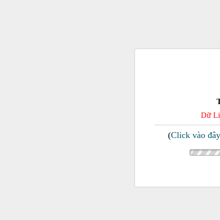
Dữ Li
(
Click vào đâ