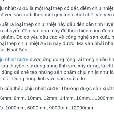
ịu nhiệt A515
là một loại thép có đặc điểm chịu nhiệ
 được sản xuất theo một quy trình chặt chẽ, với yêu
uất ra loại thép chịu nhiệt này đầu tiên cần tinh lu
n chuyển đến các nhà máy để thực hiện công đoạn c
h phẩm. Do có yêu cầu cao về công nghệ sản xuất, hi
loại
thép chịu nhiệt A515
này được. Mà vẫn phải nhậ
ốc, Nhật Bản…
ịu nhiệt A515
được ứng dụng rộng rãi trong nhiều lĩ
tàu thuyền, sử dụng trong lĩnh vực xây dựng, là vật
 dùng để chế tạo những sản phẩm chịu nhiệt như lò h
 đốt. Dùng trong lĩnh vực sản xuất ô tô…
h của thép chịu nhiệt A515: Thường được sản xuất 
: 6mm, 8mm, 10mm, 12mm, 14mm, 16mm…..300mm
dài: 1000mm, 6000mm, 9000mm, 12000mm.