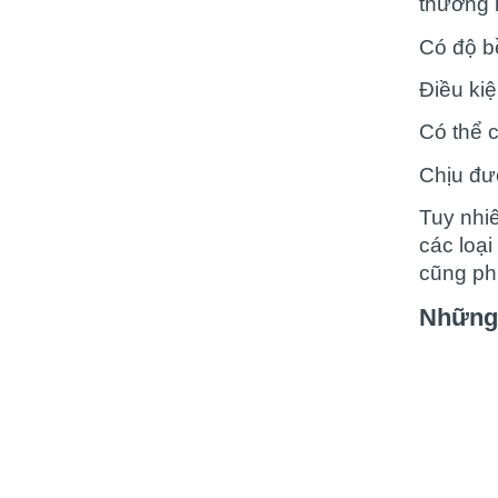
thường 
Có độ bề
Điều ki
Có thể 
Chịu đư
Tuy nhi
các loại
cũng ph
Những 