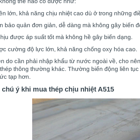
không thể nào có được như:
n lớn, khả năng chịu nhiệt cao dù ở trong những điề
ện bảo quản đơn giản, dễ dàng mà không gây biến đ
chịu được áp suất tốt mà không hề gây biến dạng.
ợc cường độ lực lớn, khả năng chống oxy hóa cao.
ên do cần phải nhập khẩu từ nước ngoài về, cho nê
 thép thông thường khác. Thường biến động liên tục t
ức tạp hơn.
chú ý khi mua thép chịu nhiệt A515