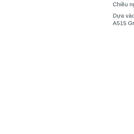
NAM
Chiều 
(28/11/2019)
Dựa vào
Cập nhật giá thành thép
tấm hợp kim sm490 hiện
A515 Gr
nay sau đợt nghỉ dài của
virut
(28/11/2019)
Dự đoán giá thép tăng
cao trong năm 2021
(28/11/2019)
Địa chỉ mua thép tấm lò
hơi chịu nhiệt a515
(14/11/2019)
Báo giá thép tấm chịu
nhiệt lạnh a516 tại tp
hcm
(14/11/2019)