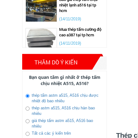
(14/11/2019)
Mua thép tấm cường độ
cao a387 tại tp hcm
(14/11/2019)
Bảng giá thép tấm cường
độ cao a572,sm490,q345
những tháng đầu năm
THĂM DÒ Ý KIẾN
(14/11/2019)
Bạn quan tâm gì nhất ở thép tấm
Gía thép tấm, cán nguội
chịu nhiệt A515, A516?
thép hình , thây đổi mạnh
năm 2020 khủng hoảng
do dịch covit 19
thép tấm astm a515, A516 chịu được
nhiệt độ bao nhiêu
(31/10/2019)
thép astm a515, A516 chịu hàn bao
Tiêu chuẩn thép không gỉ
nhiêu
mới nhất 2022
giá thép tấm astm a515, A516 bao
(14/11/2019)
nhiêu
Tất cả các ý kiến trên
Thép c