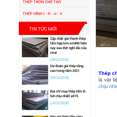
Thép tấm hợp kim 65g –
THÉP TRÒN CHẾ TẠO
CÔNG TY TNHH XUẤT
NHẬP KHẨU STEEL VIỆT
THÉP HÌNH I - H - U - V
NAM
(28/11/2019)
TIN TỨC MỚI
Cập nhật giá thành thép
tấm hợp kim sm490 hiện
nay sau đợt nghỉ dài của
virut
(28/11/2019)
Dự đoán giá thép tăng
cao trong năm 2021
(28/11/2019)
Thép ch
là vật 
Địa chỉ mua thép tấm lò
chịu nh
hơi chịu nhiệt a515
(14/11/2019)
Báo giá thép tấm chịu
nhiệt lạnh a516 tại tp
hcm