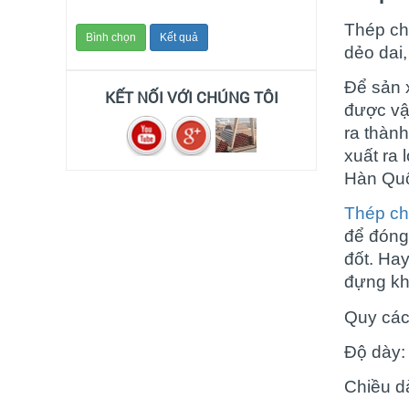
giá thép chịu nhiệt a515
thị trường mới nhất
Thép ch
07/2025
dẻo dai,
(29/07/2025)
Để sản x
KẾT NỐI VỚI CHÚNG TÔI
Thép nội địa bức phá
được vậ
mạnh 2025
ra thàn
(03/02/2025)
xuất ra 
Hàn Qu
thép tấm trong thị trường
tình hình giảm sút thép
Thép ch
thị trường ảm đạm 2024
để đóng 
(13/04/2024)
đốt. Hay
giá thép lập kỷ lục trong
đựng khí
thòi gian ngắn 2022
Quy các
(28/04/2021)
Độ dày
Thép tấm hợp kim 65g –
CÔNG TY TNHH XUẤT
Chiều 
NHẬP KHẨU STEEL VIỆT