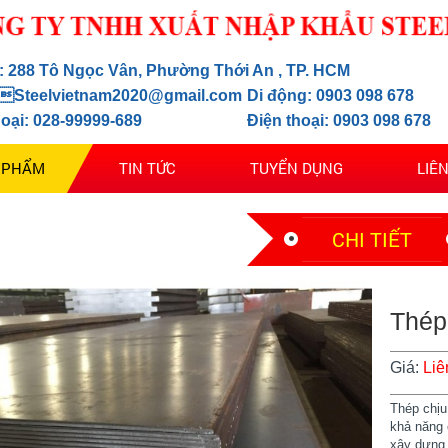
ỉ: 288 Tô Ngọc Vân, Phường Thới An , TP. HCM
 Steelvietnam2020@gmail.com
Di động: 0903 098 678
hoại: 028-99999-689
Điện thoại: 0903 098 678
 PHẨM
TIN TỨC
TUYỂN DỤNG
LIÊ
CHI TIẾT
Thép
Giá:
Liê
Thép chịu
khả năng 
xây dựng