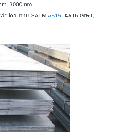
mm, 3000mm.
 các loại như SATM
A515
,
A515 Gr60
,