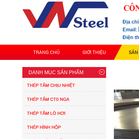
giá thép chịu nhiệt a515
Địa ch
thị trường mới nhất
Email:
07/2025
Điện t
(29/07/2025)
Thép nội địa bức phá
TRANG CHỦ
GIỚI THIỆU
SẢN
mạnh 2025
(03/02/2025)
DANH MỤC SẢN PHẨM
thép tấm trong thị trường
THÉP TẤM CHỊU NHIỆT
tình hình giảm sút thép
thị trường ảm đạm 2024
THÉP TẤM CT0 NGA
(13/04/2024)
giá thép lập kỷ lục trong
THÉP TẤM LÒ HƠI
thòi gian ngắn 2022
(28/04/2021)
THÉP HÌNH HỘP