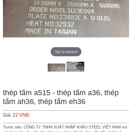
Tap to expand
thép tấm a515 - thép tấm a36, thép
tấm ah36, thép tấm eh36
Giá:
22 VNĐ
Trước tiên, CÔNG TY TNHH XUẤT NHẬP KHẨU STEEL VIỆT NAM xin