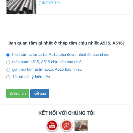
(14/11/2019)
giá thép chịu nhiệt a515 thị trường mới nhất
07/2025
THĂM DÒ Ý KIẾN
(29/07/2025)
Bạn quan tâm gì nhất ở thép tấm chịu nhiệt A515, A516?
Thép nội địa bức phá mạnh 2025
thép tấm astm a515, A516 chịu được nhiệt độ bao nhiêu
(03/02/2025)
thép astm a515, A516 chịu hàn bao nhiêu
giá thép tấm astm a515, A516 bao nhiêu
Tất cả các ý kiến trên
thép tấm trong thị trường tình hình giảm sút thép thị
trường ảm đạm 2024
(13/04/2024)
giá thép lập kỷ lục trong thòi gian ngắn 2022
KẾT NỐI VỚI CHÚNG TÔI
(28/04/2021)