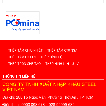
Thép tấm hợp kim 65g – CÔNG TY TNHH XUẤT
NHẬP KHẨU STEEL VIỆT NAM
(28/11/2019)
THÉP TẤM CHỊU NHIỆT
THÉP TẤM CT0 NGA
THÉP TẤM LÒ HƠI
THÉP HÌNH HỘP
THÉP TRÒN CHẾ TẠO
THÉP HÌNH I - H - U - V
THÔNG TIN LIÊN HỆ
CÔNG TY TNHH XUẤT NHẬP KHẨU STEEL
VIỆT NAM
Địa chỉ: 288 Tô Ngọc Vân, Phường Thới An , TP.HCM
Điện thoại: 0903 098 678 - 028-99999-689