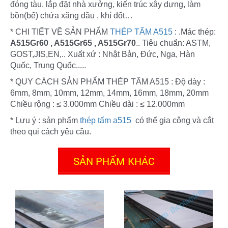
đóng tàu, lắp đặt nhà xưởng, kiến trúc xây dựng, làm 
bồn(bể) chứa xăng dầu , khí đốt… 
* CHI TIẾT VỀ SẢN PHẨM 
THÉP TẤM A515
 : .Mác thép: 
A515Gr60 , A515Gr65 , A515Gr70
.. Tiêu chuẩn: ASTM, 
GOST,JIS,EN,.. Xuất xứ : Nhật Bản, Đức, Nga, Hàn 
Quốc, Trung Quốc..... 
giá thép chịu nhiệt a515 thị trường mới nhất
* QUY CÁCH SẢN PHẨM THÉP TẤM A515 : Độ dày : 
07/2025
6mm, 8mm, 10mm, 12mm, 14mm, 16mm, 18mm, 20mm 
(29/07/2025)
Chiều rộng : ≤ 3.000mm Chiều dài : ≤ 12.000mm 
* Lưu ý : sản phẩm 
thép tấm a515
có thể gia công và cắt 
Thép nội địa bức phá mạnh 2025
theo qui cách yêu cầu.
(03/02/2025)
SẢN PHẨM KHÁC
thép tấm trong thị trường tình hình giảm sút thép thị
trường ảm đạm 2024
(13/04/2024)
giá thép lập kỷ lục trong thòi gian ngắn 2022