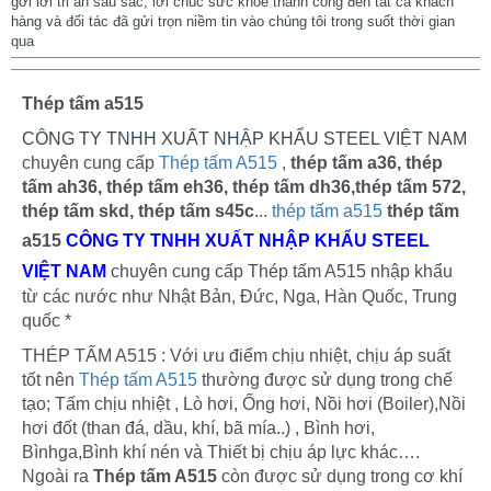
gởi lời tri ân sâu sắc, lời chúc sức khỏe thành công đến tất cả khách
hàng và đối tác đã gửi trọn niềm tin vào chúng tôi trong suốt thời gian
qua
Thép tấm a515
CÔNG TY TNHH XUẤT NHẬP KHẨU STEEL VIỆT NAM
chuyên cung cấp 
Thép tấm A515
 , 
thép tấm a36, thép 
tấm ah36, thép tấm eh36, thép tấm dh36,thép tấm 572, 
thép tấm skd, thép tấm s45c
... 
thép tấm a515
thép tấm 
a515 
CÔNG TY TNHH XUẤT NHẬP KHẨU STEEL
VIỆT NAM
 chuyên cung cấp Thép tấm A515 nhập khẩu 
từ các nước như Nhật Bản, Đức, Nga, Hàn Quốc, Trung 
quốc * 
THÉP TẤM A515 : Với ưu điểm chịu nhiệt, chịu áp suất 
tốt nên 
Thép tấm A515
 thường được sử dụng trong chế 
tạo; Tấm chịu nhiệt , Lò hơi, Ống hơi, Nồi hơi (Boiler),Nồi 
hơi đốt (than đá, dầu, khí, bã mía..) , Bình hơi, 
Bìnhga,Bình khí nén và Thiết bị chịu áp lực khác…. 
Ngoài ra 
Thép tấm A515
 còn được sử dụng trong cơ khí 