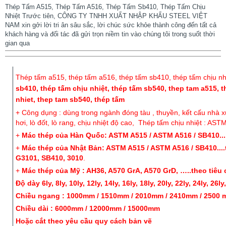
Thép Tấm A515, Thép Tấm A516, Thép Tấm Sb410, Thép Tấm Chịu
Nhiệt Trước tiên, CÔNG TY TNHH XUẤT NHẬP KHẨU STEEL VIỆT
NAM xin gởi lời tri ân sâu sắc, lời chúc sức khỏe thành công đến tất cả
khách hàng và đối tác đã gửi trọn niềm tin vào chúng tôi trong suốt thời
gian qua
Thép tấm a515, thép tấm a516, thép tấm sb410, thép tấm chịu nh
sb410, thép tấm chịu nhiệt, thép tấm sb540, thep tam a515
nhiet, thep tam sb540, thép tấm
+ Công dụng : dùng trong ngành đóng tàu , thuyền, kết cấu nhà x
hơi, lò đốt, lò rang, chịu nhiệt độ cao,
Thép tấm chịu nhiệt : AS
+
Mác thép của Hàn Quốc: ASTM A515 / ASTM A516 / SB410....the
+
Mác thép của Nhật Bản: ASTM A515 / ASTM A516 / SB410....theo
G3101, SB410, 3010
.
+
Mác thép của Mỹ : AH36, A570 GrA, A570 GrD, …..theo tiêu
Độ dày 6ly, 8ly, 10ly, 12ly, 14ly, 16ly, 18ly, 20ly, 22ly, 24ly, 26ly,
Chiều ngang : 1000mm / 1510mm / 2010mm / 2410mm / 2500
Chiều dài : 6000mm / 12000mm / 15000mm
Hoặc cắt theo yêu cầu quy cách bản vẽ