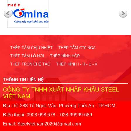
Bảng giá thép tấm cường độ cao a572,sm490,q345
thép tấm trong thị trường tình hình giảm sút thép thị
những tháng đầu năm
trường ảm đạm 2024
(14/11/2019)
(13/04/2024)
Gía thép tấm, cán nguội thép hình , thây đổi mạnh
giá thép lập kỷ lục trong thòi gian ngắn 2022
năm 2020 khủng hoảng do dịch covit 19
(28/04/2021)
(31/10/2019)
THÉP TẤM CHỊU NHIỆT
THÉP TẤM CT0 NGA
THÉP TẤM LÒ HƠI
THÉP HÌNH HỘP
Tiêu chuẩn thép không gỉ mới nhất 2022
Thép tấm hợp kim 65g – CÔNG TY TNHH XUẤT
THÉP TRÒN CHẾ TẠO
THÉP HÌNH I - H - U - V
(14/11/2019)
NHẬP KHẨU STEEL VIỆT NAM
(28/11/2019)
THÔNG TIN LIÊN HỆ
CÔNG TY TNHH XUẤT NHẬP KHẨU STEEL
Cập nhật giá thành thép tấm hợp kim sm490 hiện
VIỆT NAM
nay sau đợt nghỉ dài của virut
(28/11/2019)
Địa chỉ: 288 Tô Ngọc Vân, Phường Thới An , TP.HCM
Điện thoại: 0903 098 678 - 028-99999-689
Dự đoán giá thép tăng cao trong năm 2021
Email: Steelvietnam2020@gmail.com
(28/11/2019)