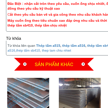
Đăc Biệt : nhận cắt tròn theo yêu cầu, cuốn ống chịu nhiêt, ố
đông theo yêu cầu kỹ thuật cao
C
ắt theo yêu cầu bản vẽ và gia công theo nhu cầu khách hà
Máy cuốn ống theo tiêu chuẩn cao đáp ứng nhu cầu và thời
thép tấm sb410, thép tấm chịu nhiệt
Từ khóa
Từ khóa liên quan
Thép tấm a515
,
thép tấm a516
,
thép tấm sb
a516
,
thép tấm sb410
,
thep tam chiu nhiet
SẢN PHẨM KHÁC