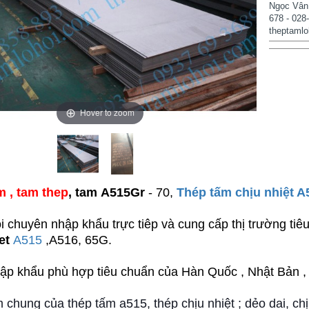
Ngọc Vân,
678 - 028
theptamlo
Hover to zoom
m
,
tam thep
, tam A515Gr
- 70,
Thép tấm chịu nhiệt A
i chuyên nhập khẩu trực tiêp và cung cấp thị trường ti
et
A515
,A516, 65G.
̣p khẩu phù hợp tiêu chuẩn của Hàn Quốc , Nhật Bản 
 chung của thép tấm a515, thép chịu nhiệt ; dẻo dai, chịu