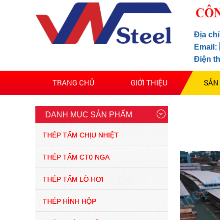
(13/04/2024)
giá thép lập kỷ lục trong
thòi gian ngắn 2022
Địa ch
(28/04/2021)
Email:
Điện t
Thép tấm hợp kim 65g –
CÔNG TY TNHH XUẤT
TRANG CHỦ
GIỚI THIỆU
SẢN
NHẬP KHẨU STEEL VIỆT
NAM
(28/11/2019)
DANH MỤC SẢN PHẨM
Cập nhật giá thành thép
tấm hợp kim sm490 hiện
THÉP TẤM CHỊU NHIỆT
nay sau đợt nghỉ dài của
virut
THÉP TẤM CT0 NGA
(28/11/2019)
Dự đoán giá thép tăng
cao trong năm 2021
THÉP TẤM LÒ HƠI
(28/11/2019)
THÉP HÌNH HỘP
Địa chỉ mua thép tấm lò