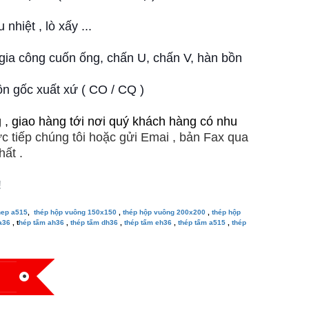
nhiệt , lò xấy ...
ia công cuốn ống, chấn U, chấn V, hàn bồn
n gốc xuất xứ ( CO / CQ )
 , giao hàng tới nơi quý khách hàng có nhu
ực tiếp chúng tôi hoặc gửi Emai , bản Fax qua
hất .
!
hep a515
,
thép hộp vuông 150x150
,
thép hộp vuông 200x200
,
thép hộp
 a36
, t
hép tấm ah36
,
thép tấm dh36
,
thép tấm eh36
,
thép tấm a515
,
thép