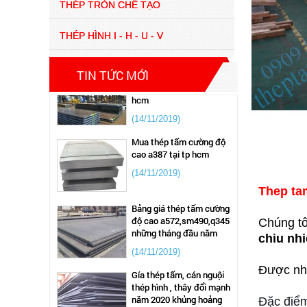
THÉP TRÒN CHẾ TẠO
hơi chịu nhiệt a515
(14/11/2019)
THÉP HÌNH I - H - U - V
Báo giá thép tấm chịu
TIN TỨC MỚI
nhiệt lạnh a516 tại tp
hcm
(14/11/2019)
Mua thép tấm cường độ
cao a387 tại tp hcm
(14/11/2019)
Thep ta
Bảng giá thép tấm cường
độ cao a572,sm490,q345
những tháng đầu năm
Chúng tô
chiu nhi
(14/11/2019)
Gía thép tấm, cán nguội
Được nhâ
thép hình , thây đổi mạnh
năm 2020 khủng hoảng
do dịch covit 19
Đặc điểm
giá thép chịu nhiệt a515