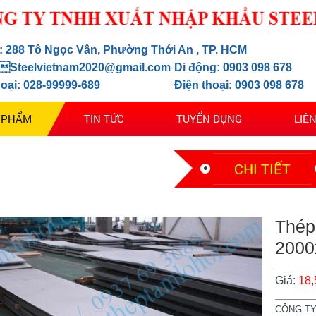
ỉ: 288 Tô Ngọc Vân, Phường Thới An , TP. HCM
 Steelvietnam2020@gmail.com
Di động: 0903 098 678
hoại: 028-99999-689
Điện thoại: 0903 098 678
 PHẨM
TIN TỨC
TUYỂN DỤNG
LIÊ
CHI TIẾT
Thép
2000
Giá:
18
CÔNG TY 