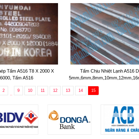
hép Tấm A516 T8 X 2000 X
Tấm Chịu Nhiệt Lạnh A516 D
6000, Tấm A516
5mm,6mm,8mm,10mm,12mm,16
Mm
2
9
10
11
12
13
14
15
..