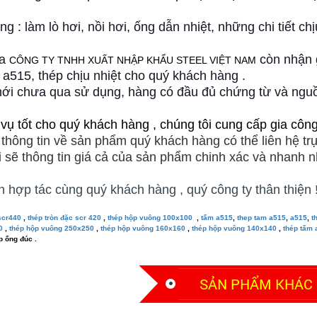
g : làm lò hơi, nồi hơi, ống dẫn nhiệt, những chi tiết chịu 
ra
còn nhận g
CÔNG TY TNHH XUẤT NHẬP KHẨU STEEL VIỆT NAM
 a515, thép chịu nhiệt cho quý khách hàng .
ới chưa qua sử dụng, hàng có đầu đủ chứng từ và nguồ
 vụ tốt cho quý khách hàng , chúng tôi cung cấp gia công
 thông tin về sản phẩm quý khách hàng có thể liên hệ tr
i sẽ thông tin giá cả của sản phẩm chinh xác và nhanh n
 hợp tác cùng quý khách hàng , quý công ty thân thiện 
scr440
,
thép tròn đặc scr 420
,
thép hộp vuông 100x100
,
tấm a515
,
thep tam a515
,
a515
,
t
0
,
thép hộp vuông 250x250
,
thép hộp vuông 160x160
,
thép hộp vuông 140x140
,
thép tấm
p ống đúc .
SẢN PHẨM KHÁC