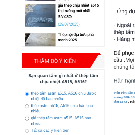
thị trường mới nhất
(31/10/2019)
07/2025
- Ứng dụn
Tiêu chuẩn thép không gỉ
mới nhất 2022
(29/07/2025)
- Ngoài 
(14/11/2019)
Thép nội địa bức phá
thép tấm
mạnh 2025
- Hàng m
(03/02/2025)
Để phục
thép tấm trong thị trường
cầu .
Mọi
THĂM DÒ Ý KIẾN
tình hình giảm sút thép
chúng tô
thị trường ảm đạm 2024
Bạn quan tâm gì nhất ở thép tấm
(13/04/2024)
Hân hạnh
chịu nhiệt A515, A516?
giá thép lập kỷ lục trong
thòi gian ngắn 2022
thép tròn đặc 
thép tấm astm a515, A516 chịu được
vuông 300x30
nhiệt độ bao nhiêu
(28/04/2021)
tấm a572
, thé
thép astm a515, A516 chịu hàn bao
nhiêu
Thép tấm hợp kim 65g –
giá thép tấm astm a515, A516 bao
CÔNG TY TNHH XUẤT
nhiêu
NHẬP KHẨU STEEL VIỆT
Tất cả các ý kiến trên
NAM