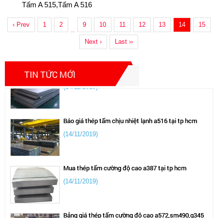
Tấm A 515,tấm A 516
Dự đoán giá thép tăng cao trong năm 2021
‹ Prev
1
2
9
10
11
12
13
14
15
..
(28/11/2019)
Next ›
Last ››
Địa chỉ mua thép tấm lò hơi chịu nhiệt a515
TIN TỨC MỚI
(14/11/2019)
Báo giá thép tấm chịu nhiệt lạnh a516 tại tp hcm
(14/11/2019)
Mua thép tấm cường độ cao a387 tại tp hcm
(14/11/2019)
Bảng giá thép tấm cường độ cao a572,sm490,q345