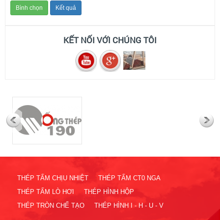
thép tấm trong thị trường tình hình giảm sút thép thị
trường ảm đạm 2024
(13/04/2024)
KẾT NỐI VỚI CHÚNG TÔI
giá thép lập kỷ lục trong thòi gian ngắn 2022
(28/04/2021)
Thép tấm hợp kim 65g – CÔNG TY TNHH XUẤT
NHẬP KHẨU STEEL VIỆT NAM
(28/11/2019)
THÉP TẤM CHỊU NHIỆT
THÉP TẤM CT0 NGA
THÉP TẤM LÒ HƠI
THÉP HÌNH HỘP
THÉP TRÒN CHẾ TẠO
THÉP HÌNH I - H - U - V