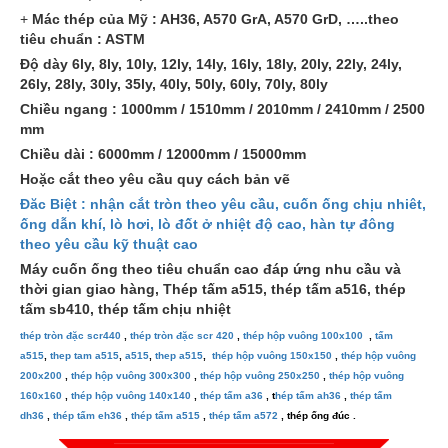
+
Mác thép của Mỹ : AH36, A570 GrA, A570 GrD, …..theo
tiêu chuẩn : ASTM
Độ dày 6ly, 8ly, 10ly, 12ly, 14ly, 16ly, 18ly, 20ly, 22ly, 24ly,
26ly, 28ly, 30ly, 35ly, 40ly, 50ly, 60ly, 70ly, 80ly
Chiều ngang : 1000mm / 1510mm / 2010mm / 2410mm / 2500
mm
Chiều dài : 6000mm / 12000mm / 15000mm
Hoặc cắt theo yêu cầu quy cách bản vẽ
Đăc Biệt : nhận cắt tròn theo yêu cầu, cuốn ống chịu nhiêt,
ống dẫn khí, lò hơi, lò đốt ở nhiệt độ cao, hàn tự đông
theo yêu cầu kỹ thuật cao
Máy cuốn ống theo tiêu chuẩn cao đáp ứng nhu cầu và
thời gian giao hàng,
Thép tấm a515, thép tấm a516, thép
tấm sb410, thép tấm chịu nhiệt
thép tròn đặc scr440
,
thép tròn đặc scr 420
,
thép hộp vuông 100x100
,
tấm
giá thép chịu nhiệt a515 thị trường mới nhất
a515
,
thep tam a515
,
a515
,
thep a515
,
thép hộp vuông 150x150
,
thép hộp vuông
07/2025
200x200
,
thép hộp vuông 300x300
,
thép hộp vuông 250x250
,
thép hộp vuông
160x160
,
thép hộp vuông 140x140
,
thép tấm a36
, t
hép tấm ah36
,
thép tấm
(29/07/2025)
dh36
,
thép tấm eh36
,
thép tấm a515
,
thép tấm a572
, thép ống đúc .