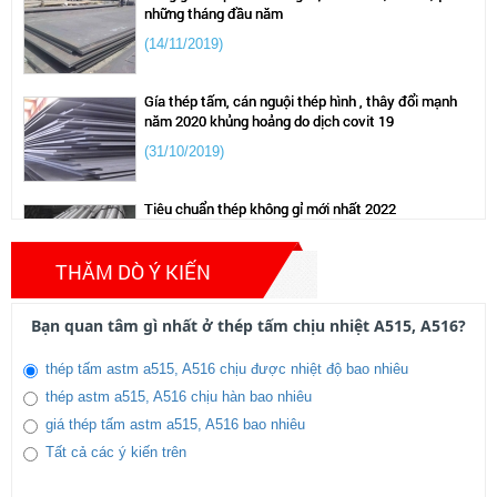
những tháng đầu năm
(14/11/2019)
Gía thép tấm, cán nguội thép hình , thây đổi mạnh
năm 2020 khủng hoảng do dịch covit 19
(31/10/2019)
Tiêu chuẩn thép không gỉ mới nhất 2022
(14/11/2019)
THĂM DÒ Ý KIẾN
giá thép chịu nhiệt a515 thị trường mới nhất
07/2025
Bạn quan tâm gì nhất ở thép tấm chịu nhiệt A515, A516?
(29/07/2025)
thép tấm astm a515, A516 chịu được nhiệt độ bao nhiêu
thép astm a515, A516 chịu hàn bao nhiêu
Thép nội địa bức phá mạnh 2025
giá thép tấm astm a515, A516 bao nhiêu
(03/02/2025)
Tất cả các ý kiến trên