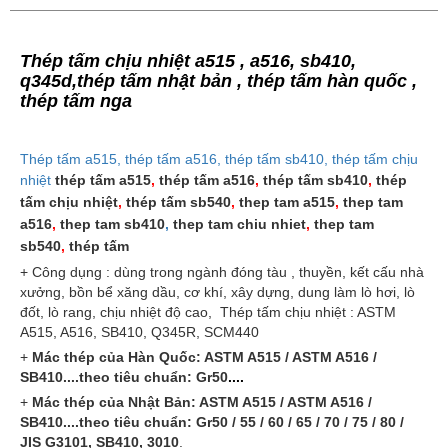
Thép tấm chịu nhiệt a515 , a516, sb410,
q345d,thép tấm nhật bản , thép tấm hàn quốc ,
thép tấm nga
Thép tấm a515, thép tấm a516, thép tấm sb410, thép tấm chịu
nhiệt
thép tấm a515
,
thép tấm a516
,
thép tấm sb410
,
thép
tấm chịu nhiệt
,
thép tấm sb540
,
thep tam a515
,
thep tam
a516
,
thep tam sb410
,
thep tam chiu nhiet
,
thep tam
sb540
,
thép tấm
+ Công dụng : dùng trong ngành đóng tàu , thuyền, kết cấu nhà
xưởng, bồn bể xăng dầu, cơ khí, xây dựng, dung làm lò hơi, lò
đốt, lò rang, chịu nhiệt độ cao,
Thép tấm chịu nhiệt : ASTM
A515, A516, SB410, Q345R, SCM440
+
Mác thép của Hàn Quốc: ASTM A515 / ASTM A516 /
SB410....theo tiêu chuẩn: Gr50
....
+
Mác thép của Nhật Bản: ASTM A515 / ASTM A516 /
SB410....theo tiêu chuẩn: Gr50 / 55 / 60 / 65 / 70 / 75 / 80 /
JIS G3101, SB410, 3010
.