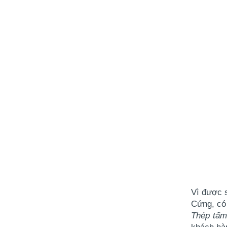
Vì được 
Cứng, có 
Thép tấ
khách hà