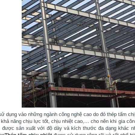
sử dụng vào những ngành công nghệ cao do đó
thép tấm chị
khả năng chịu lực tốt, chịu nhiệt cao,… cho nên khi gia công
m
 được sản xuất với độ dày và kích thước đa dạng khác n
ng
Thép tấm chịu nhiệt
 được sử dụng rộng rãi và rất phổ bi