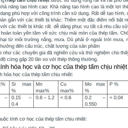
khả năng tạo hình cao: Khả năng tạo hình cao là một lợi t
dạng phù hợp với công trình cần sử dụng. Rất dễ tạo hình, 
hàn gắn với các thiết bị khác: Thêm một đặc điểm nổi bật 
với các thiết bị khác rất dễ dàng phục vụ tất cả nhu cầu s
 hoàn toàn yên tâm về sức chịu mài mòn của thép tấm. Chốn
hại từ môi trường nắng, mưa. Dù phải ở ngoài trời mưa, 
hưởng đến cấu trúc, chất lượng của sản phẩm
o như các chuyên gia đã nghiên cứu và thử nghiệm cho th
độ cứng gấp 20 lần so với thép thông thường.
ính hóa học và cơ học của thép tấm chịu nhiệt
h hóa học của thép tấm chịu nhiệt:
x%
Si max
Mn
Cu
Mo max
P %
%
max%
max%
%
5 –
0.15 –
0.6 – 1.2
< 0.6
0.2 –
< 0.04
0.4
0.550
ính cơ học của thép tấm chịu nhiệt: