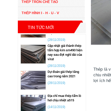
THÉP TRÒN CHẾ TẠO
Thép tấm hợp kim 65g –
THÉP HÌNH I - H - U - V
CÔNG TY TNHH XUẤT
NHẬP KHẨU STEEL NAM
VIỆT NAM
TIN TỨC MỚI
(28/11/2019)
Cập nhật giá thành thép
tấm hợp kim sm490 hiện
nay sau đợt nghỉ dài của
virut
(28/11/2019)
Dự đoán giá thép tăng
cao trong năm 2021
Thép là 
(28/11/2019)
chịu nhiệ
lợi ích h
Địa chỉ mua thép tấm lò
hơi chịu nhiệt a515
(14/11/2019)
Báo giá thép tấm chịu