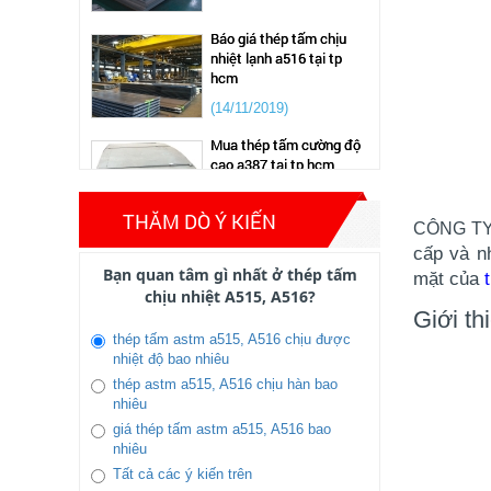
nhiệt lạnh a516 tại tp
hcm
(14/11/2019)
Mua thép tấm cường độ
cao a387 tại tp hcm
giá thép chịu nhiệt a515
(14/11/2019)
thị trường mới nhất
07/2025
Bảng giá thép tấm cường
THĂM DÒ Ý KIẾN
(29/07/2025)
CÔNG TY
độ cao a572,sm490,q345
những tháng đầu năm
cấp và n
Thép nội địa bức phá
Bạn quan tâm gì nhất ở thép tấm
mặt của
mạnh 2025
(14/11/2019)
chịu nhiệt A515, A516?
(03/02/2025)
Giới th
Gía thép tấm, cán nguội
thép hình , thây đổi mạnh
thép tấm astm a515, A516 chịu được
năm 2020 khủng hoảng
nhiệt độ bao nhiêu
thép tấm trong thị trường
do dịch covit 19
thép astm a515, A516 chịu hàn bao
tình hình giảm sút thép
nhiêu
thị trường ảm đạm 2024
(31/10/2019)
giá thép tấm astm a515, A516 bao
Tiêu chuẩn thép không gỉ
(13/04/2024)
nhiêu
mới nhất 2022
giá thép lập kỷ lục trong
Tất cả các ý kiến trên
(14/11/2019)