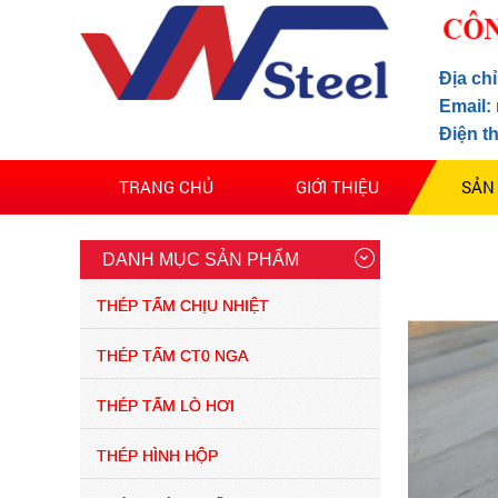
Địa ch
Email:
giá thép chịu nhiệt a515
thị trường mới nhất
Điện t
07/2025
TRANG CHỦ
GIỚI THIỆU
SẢN
(29/07/2025)
Thép nội địa bức phá
mạnh 2025
DANH MỤC SẢN PHẨM
(03/02/2025)
THÉP TẤM CHỊU NHIỆT
thép tấm trong thị trường
tình hình giảm sút thép
THÉP TẤM CT0 NGA
thị trường ảm đạm 2024
(13/04/2024)
THÉP TẤM LÒ HƠI
giá thép lập kỷ lục trong
THÉP HÌNH HỘP
thòi gian ngắn 2022
(28/04/2021)