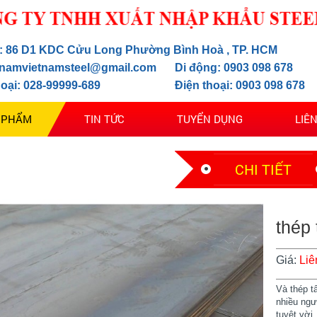
ỉ: 86 D1 KDC Cửu Long Phường Bình Hoà , TP. HCM
 namvietnamsteel@gmail.com
Di động: 0903 098 678
hoại: 028-99999-689
Điện thoại: 0903 098 678
 PHẨM
TIN TỨC
TUYỂN DỤNG
LIÊ
CHI TIẾT
thép 
Giá:
Liê
Và thép t
nhiều ngư
tuyệt vời.