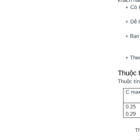
+ Có 
+ Dễ 
+ Bạn
+ The
Thuộc t
Thuộc tín
C ma
0.2
0.29
Thuộc t