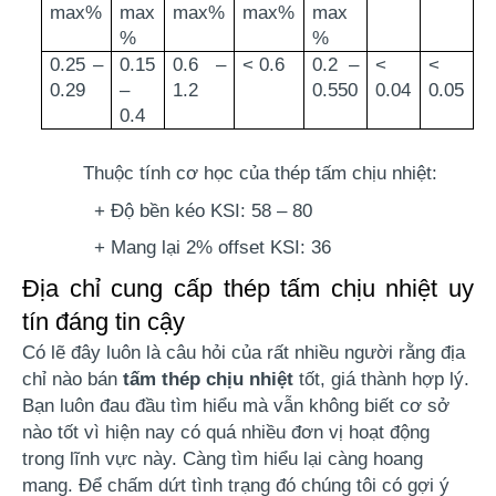
max%
max
max%
max%
max
%
%
0.25 –
0.15
0.6 –
< 0.6
0.2 –
<
<
0.29
–
1.2
0.550
0.04
0.05
0.4
Thuộc tính cơ học của thép tấm chịu nhiệt:
+ Độ bền kéo KSI: 58 – 80
+ Mang lại 2% offset KSI: 36
Địa chỉ cung cấp thép tấm chịu nhiệt uy
tín đáng tin cậy
Có lẽ đây luôn là câu hỏi của rất nhiều người rằng địa 
chỉ nào bán 
tấm thép
chịu nhiệt
 tốt, giá thành hợp lý. 
Bạn luôn đau đầu tìm hiểu mà vẫn không biết cơ sở 
nào tốt vì hiện nay có quá nhiều đơn vị hoạt động 
trong lĩnh vực này. Càng tìm hiểu lại càng hoang 
mang. Để chấm dứt tình trạng đó chúng tôi có gợi ý 