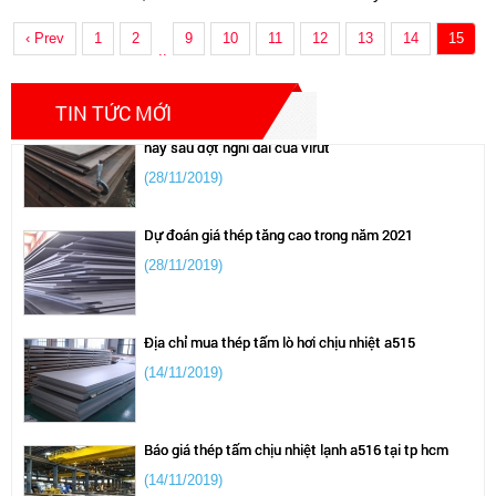
NHẬP KHẨU STEEL NAM VIỆT NAM
5mm,6mm,8mm,10mm,12mm,
‹ Prev
1
2
9
10
11
12
13
14
15
Mm
(28/11/2019)
..
Cập nhật giá thành thép tấm hợp kim sm490 hiện
TIN TỨC MỚI
nay sau đợt nghỉ dài của virut
(28/11/2019)
Dự đoán giá thép tăng cao trong năm 2021
(28/11/2019)
Địa chỉ mua thép tấm lò hơi chịu nhiệt a515
(14/11/2019)
Báo giá thép tấm chịu nhiệt lạnh a516 tại tp hcm
(14/11/2019)