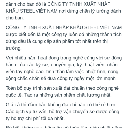
dành cho bạn đó là 
CÔNG TY TNHH XUẤT NHẬP
 nơi dừng chân lý tưởng dành 
KHẨU STEEL VIỆT NAM
cho bạn.
CÔNG TY TNHH XUẤT NHẬP KHẨU STEEL VIỆT NAM
được biết đến là một công ty luôn có những thành tích 
đứng đầu là cung cấp sản phẩm tốt nhất trên thị 
trường.
Với nhiều năm hoạt động trong nghề cùng với sự đồng 
hành của các kỹ sư, chuyên gia, kỹ thuật viên, nhân 
viên tay nghề cao, tinh thần làm việc nhiệt tình, năng 
động chắc chắn sẽ đưa công ty ngày một lớn mạnh 
Toàn bộ quy trình sản xuất đạt chuẩn theo công nghệ 
quốc tế. Tạo ra những sản phẩm chất lượng nhất. 
Giá cả thì đảm bảo không địa chỉ nào có thể rẻ hơn. 
Các dịch vụ tư vấn, hỗ trợ vận chuyển sẽ được công 
ty hỗ trợ chi phí tối đa nhất.
Để biết thêm các thông tin về
thép tấm chịu nhiệt
cũng