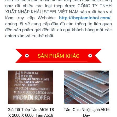
như rất nhiều các loại thép được
CÔNG TY TNHH
sản xuất bạn vui
XUẤT NHẬP KHẨU STEEL VIỆT NAM
giá thép chịu nhiệt a515 thị trường mới nhất
lòng truy cập Webside:
http://theptamlohoi.com/
,
07/2025
chúng tôi sẽ cung cấp đầy đủ các thông tin liên quan
(29/07/2025)
đến sản phẩm gửi đến tất cả quý khách hàng một các
chính xác và cụ thể nhất.
Thép nội địa bức phá mạnh 2025
(03/02/2025)
SẢN PHẨM KHÁC
thép tấm trong thị trường tình hình giảm sút thép thị
trường ảm đạm 2024
(13/04/2024)
giá thép lập kỷ lục trong thòi gian ngắn 2022
(28/04/2021)
Giá Tốt Thép Tấm A516 T8
Tấm Chịu Nhiệt Lạnh A516
X 2000 X 6000, Tấm A516
Dày
Thép tấm hợp kim 65g – CÔNG TY TNHH XUẤT