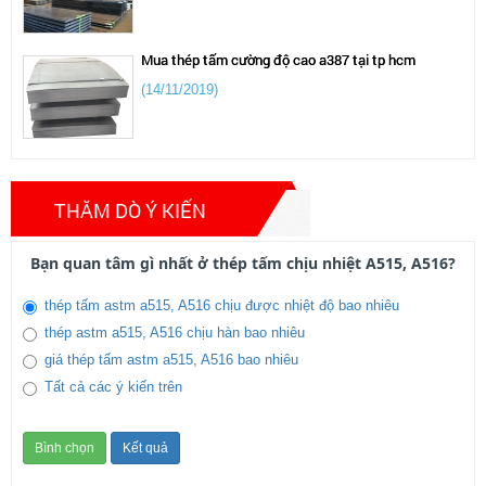
Mua thép tấm cường độ cao a387 tại tp hcm
(14/11/2019)
Bảng giá thép tấm cường độ cao a572,sm490,q345
những tháng đầu năm
(14/11/2019)
THĂM DÒ Ý KIẾN
Gía thép tấm, cán nguội thép hình , thây đổi mạnh
Bạn quan tâm gì nhất ở thép tấm chịu nhiệt A515, A516?
năm 2020 khủng hoảng do dịch covit 19
(31/10/2019)
thép tấm astm a515, A516 chịu được nhiệt độ bao nhiêu
giá thép chịu nhiệt a515 thị trường mới nhất
thép astm a515, A516 chịu hàn bao nhiêu
07/2025
Tiêu chuẩn thép không gỉ mới nhất 2022
giá thép tấm astm a515, A516 bao nhiêu
(29/07/2025)
(14/11/2019)
Tất cả các ý kiến trên
Thép nội địa bức phá mạnh 2025
(03/02/2025)