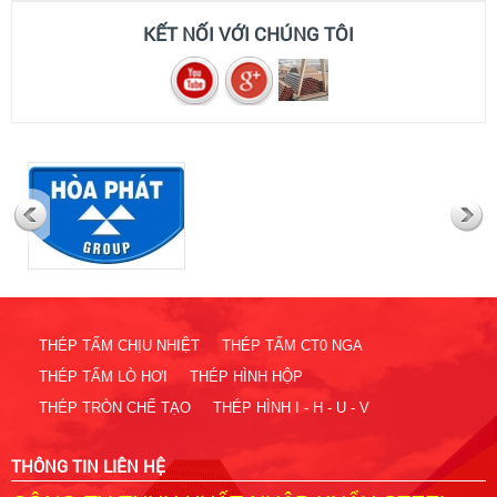
KẾT NỐI VỚI CHÚNG TÔI
thép tấm trong thị trường tình hình giảm sút thép thị
trường ảm đạm 2024
(13/04/2024)
giá thép lập kỷ lục trong thòi gian ngắn 2022
(28/04/2021)
Thép tấm hợp kim 65g – CÔNG TY TNHH XUẤT
NHẬP KHẨU STEEL NAM VIỆT NAM
(28/11/2019)
THÉP TẤM CHỊU NHIỆT
THÉP TẤM CT0 NGA
Cập nhật giá thành thép tấm hợp kim sm490 hiện
THÉP TẤM LÒ HƠI
THÉP HÌNH HỘP
nay sau đợt nghỉ dài của virut
THÉP TRÒN CHẾ TẠO
THÉP HÌNH I - H - U - V
(28/11/2019)
THÔNG TIN LIÊN HỆ
Dự đoán giá thép tăng cao trong năm 2021