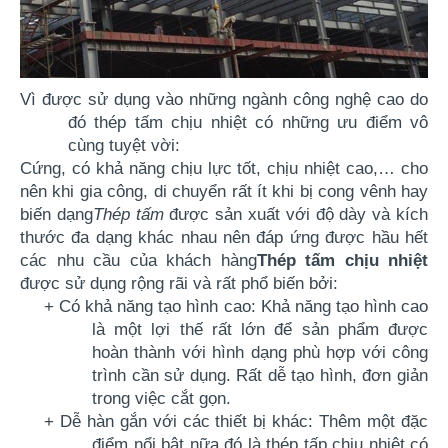
Vì được sử dụng vào những ngành công nghệ cao do
đó
thép tấm chịu nhiệt
có những ưu điểm vô
cùng tuyệt vời:
Cứng, có khả năng chịu lực tốt, chịu nhiệt cao,… cho 
nên khi gia công, di chuyển rất ít khi bị cong vênh hay 
biến dạng​
Thép tấm
 được sản xuất với độ dày và kích 
thước đa dạng khác nhau nên đáp ứng được hầu hết 
các nhu cầu của khách hàng
Thép tấm chịu nhiệt
được sử dụng rộng rãi và rất phổ biến bởi:
+ Có khả năng tạo hình cao: Khả năng tạo hình cao
là một lợi thế rất lớn để sản phẩm được
hoàn thành với hình dạng phù hợp với công
trình cần sử dụng. Rất dễ tạo hình, đơn giản
trong việc cắt gọn.
+ Dễ hàn gắn với các thiết bị khác: Thêm một đặc
điểm nổi bật nữa đó là
thép tấp chịu nhiệt
có