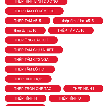
THÉP HÌNH BÌNH DƯƠNG
THÉP TẤM LÒ KẼM CT0
THÉP TẤM A515
thép tấm lò hơi a515
thép tấm a516
THÉP TẤM A516
THÉP ỐNG DẦU KHÍ
THÉP TẤM CHỊU NHIỆT
THÉP TẤM CT0 NGA
THÉP TẤM LÒ HƠI
THÉP HÌNH HỘP
THÉP TRÒN CHẾ TẠO
THÉP HÌNH I
THÉP HÌNH H
THÉP HÌNH U