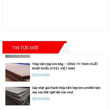
400mm,500...
thép tấm trong thị trường tình hình giảm sút thép thị
trường ảm đạm 2024
(13/04/2024)
giá thép lập kỷ lục trong thòi gian ngắn 2022
(28/04/2021)
TIN TỨC MỚI
Thép tấm hợp kim 65g – CÔNG TY TNHH XUẤT
NHẬP KHẨU STEEL VIỆT NAM
(28/11/2019)
Cập nhật giá thành thép tấm hợp kim sm490 hiện
nay sau đợt nghỉ dài của virut
(28/11/2019)
Dự đoán giá thép tăng cao trong năm 2021