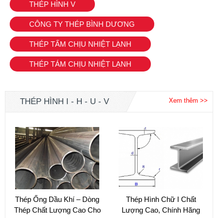
THÉP HÌNH V
CÔNG TY THÉP BÌNH DƯƠNG
THÉP TẤM CHỊU NHIỆT LẠNH
THÉP TÁM CHỊU NHIỆT LẠNH
THÉP HÌNH I - H - U - V
Xem thêm >>
Thép Ống Dầu Khí – Dòng
Thép Hình Chữ I Chất
Thép Chất Lượng Cao Cho
Lượng Cao, Chính Hãng