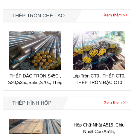
Ứng Dụng Tuyệt...
THÉP TRÒN CHẾ TẠO
Xem thêm >>
THÉP ĐẶC TRÒN S45C ,
Láp Tròn CT0 , THÉP CT0,
S20,s35c,s55c,s70c, Thép
THÉP TRÒN ĐẶC CT0
Tròn Ss400, Thép Tròn...
THÉP HÌNH HỘP
Xem thêm >>
Hộp Chữ Nhật A515 ,chịu
Nhiệt Cao A515,