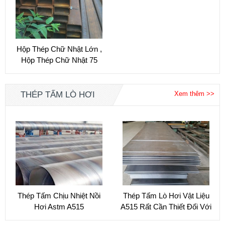
Q345,A36,SS400B
Hộp Thép Chữ Nhật Lớn ,
Hộp Thép Chữ Nhật 75
X150,100 X...
THÉP TẤM LÒ HƠI
Xem thêm >>
Thép Tấm Chịu Nhiệt Nồi
Thép Tấm Lò Hơi Vật Liệu
Hơi Astm A515
A515 Rất Cần Thiết Đối Với
Cuộc Sống...