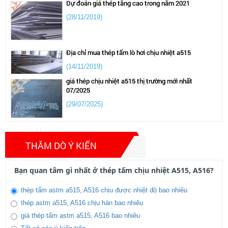
(28/11/2019)
Địa chỉ mua thép tấm lò hơi chịu nhiệt a515
(14/11/2019)
giá thép chịu nhiệt a515 thị trường mới nhất
07/2025
Báo giá thép tấm chịu nhiệt lạnh a516 tại tp hcm
(29/07/2025)
(14/11/2019)
Thép nội địa bức phá mạnh 2025
(03/02/2025)
Mua thép tấm cường độ cao a387 tại tp hcm
THĂM DÒ Ý KIẾN
(14/11/2019)
Bạn quan tâm gì nhất ở thép tấm chịu nhiệt A515, A516?
thép tấm trong thị trường tình hình giảm sút thép thị
trường ảm đạm 2024
thép tấm astm a515, A516 chịu được nhiệt độ bao nhiêu
Bảng giá thép tấm cường độ cao a572,sm490,q345
(13/04/2024)
những tháng đầu năm
thép astm a515, A516 chịu hàn bao nhiêu
giá thép tấm astm a515, A516 bao nhiêu
(14/11/2019)
giá thép lập kỷ lục trong thòi gian ngắn 2022