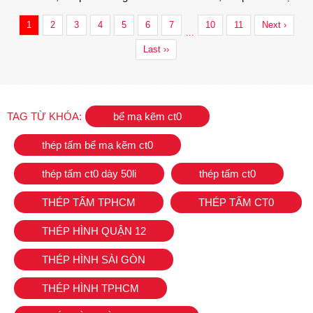
Nhiệt Lạnh
1
2
3
4
5
6
7
10
11
Next ›
...
Last ››
TAG TỪ KHÓA:
bể mạ kẽm ct0
thép tấm bể mạ kẽm ct0
thép tấm ct0 dày 50li
thép tấm ct0
THÉP TẤM TPHCM
THÉP TẤM CT0
THÉP HÌNH QUẬN 12
THÉP HÌNH SÀI GÒN
THÉP HÌNH TPHCM