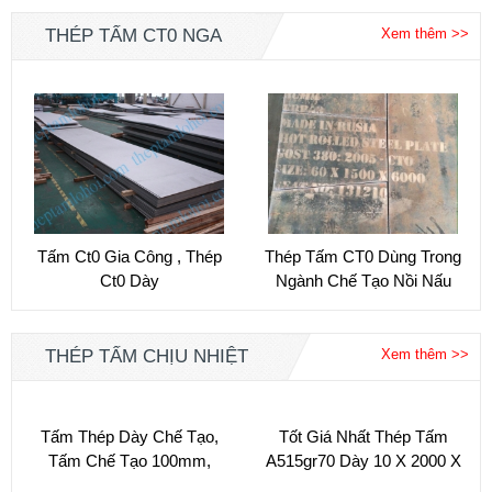
THÉP TẤM CT0 NGA
Xem thêm >>
Tấm Ct0 Gia Công , Thép
Thép Tấm CT0 Dùng Trong
Ct0 Dày
Ngành Chế Tạo Nồi Nấu
Kẽm , Lò Nhúng
giá thép chịu nhiệt a515 thị trường mới nhất
07/2025
THÉP TẤM CHỊU NHIỆT
Xem thêm >>
(29/07/2025)
Tấm Thép Dày Chế Tạo,
Tốt Giá Nhất Thép Tấm
Thép nội địa bức phá mạnh 2025
Tấm Chế Tạo 100mm,
A515gr70 Dày 10 X 2000 X
(03/02/2025)
200mm, 300mm,
12.000 Mm